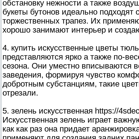
обстановку нежности а также возду
букеты бутонов идеально подходят 
торжественных трапез. Их применяю
хорошо занимают интерьер и создаю
4. купить искусственные цветы тю
представляются ярко а также по-вес
сезона. Они уместно вписываются в
заведения, формируя чувство комфо
добротным субстанциям, такие цветы
отрезали.
5. зелень искусственная https://4sdec
Искусственная зелень играет важну
как как раз она придает аранжировк
применяют для создания задних пан