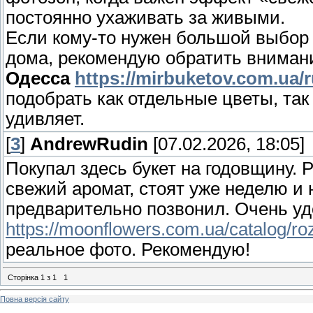
постоянно ухаживать за живыми.
Если кому-то нужен большой выбор
дома, рекомендую обратить вниман
Одесса
https://mirbuketov.com.ua/r
подобрать как отдельные цветы, так
удивляет.
[
3
]
AndrewRudin
[07.02.2026, 18:05]
Покупал здесь букет на годовщину.
свежий аромат, стоят уже неделю и 
предварительно позвонил. Очень уд
https://moonflowers.com.ua/catalog/ro
реальное фото. Рекомендую!
Сторінка
1
з
1
1
Повна версія сайту