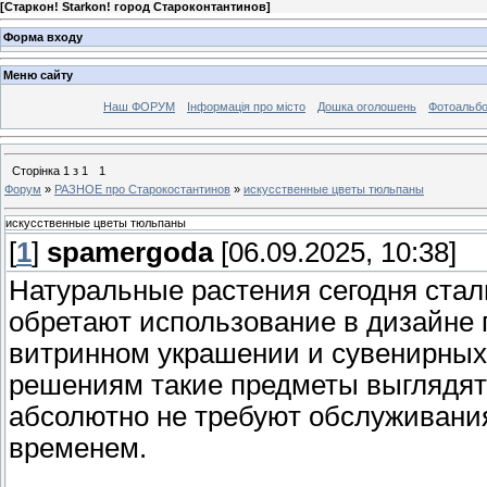
[
Старкон! Starkon! город Староконтантинов
]
Форма входу
Меню сайту
Наш ФОРУМ
Інформація про місто
Дошка оголошень
Фотоальб
Сторінка
1
з
1
1
Форум
»
РАЗНОЕ про Старокостантинов
»
искусственные цветы тюльпаны
искусственные цветы тюльпаны
[
1
]
spamergoda
[06.09.2025, 10:38]
Натуральные растения сегодня ста
обретают использование в дизайне
витринном украшении и сувенирных
решениям такие предметы выглядят
абсолютно не требуют обслуживания
временем.